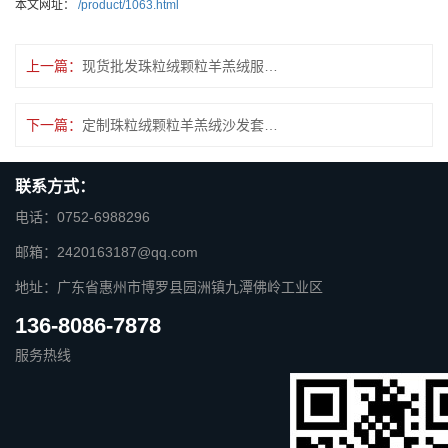
本文网址：
/product/1063.html
上一篇：
现货批发珠粒绒颗粒羊羔绒服装外套面料加厚...
下一篇：
定制珠粒绒颗粒羊羔绒沙发套宠物窝面料加厚...
联系方式：
电话：0752-6988296
邮箱：2420163187@qq.com
地址：广东省惠州市博罗县园洲镇九潭佛岭工业区
136-8086-7878
服务热线